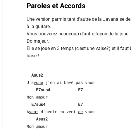
Paroles et Accords
Une version parmis tant d'autre de la Javanaise d
à la guitare.
Vous trouverez beaucoup d’autre façon de la jouer
Do majeur.
Elle se joue en 3 temps (c'est une valse?) et il faut 
base !
Asus2
J'a
voue
 j'en ai bavé pas vous

E7sus4
E7
Mon 
a
mour

E7sus4
E7
A
vant
 d'avoir eu vent 
de
 vous

Asus2
Mon 
a