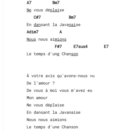
A7
Bm7
Ne
 vous dé
plai
se

C#7
Bm7
En 
dan
sant la Java
nai
Adim7
A
Nous
 nous ai
mions
F#7
E7sus4
E7
Le temps d'un
e
 Chan
son
À votre avis qu'avons-nous vu

De l’amour ?

De vous à moi vous m'avez eu 

Mon amour

Ne vous déplaise

En dansant la Javanaise

Nous nous aimions

Le temps d'une Chanson
