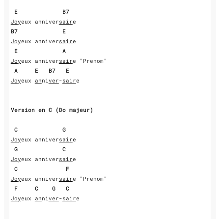
E
B7
Joy
eux anniver
sair
B7
E
Joy
eux anniver
sair
e

E
A
Joy
eux anniver
sair
e "Prenom"

A
E
B7
E
Joy
eux 
an
ni
ver
-
sair
e

Version en C (Do majeur)
C
G
Joy
eux anniver
sair
e

G
C
Joy
eux anniver
sair
e

C
F
Joy
eux anniver
sair
e "Prenom"

F
C
G
C
Joy
eux 
an
ni
ver
-
sair
e
