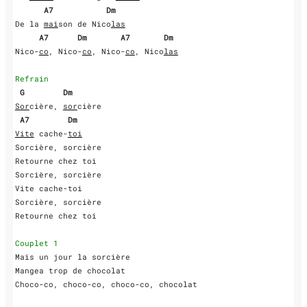
    A7           Dm
De la 
mai
son de Nico
las
    A7      Dm       A7       Dm   
Nico-
co
, Nico-
co
, Nico-
co
, Nico
las
Refrain
 G        Dm
Sor
cière, 
sor
 A7        Dm
Vite
 cache-
toi
Sorcière, sorcière

Retourne chez toi

Sorcière, sorcière

Vite cache-toi

Sorcière, sorcière

Retourne chez toi

Couplet 1
Mais un jour la sorcière

Mangea trop de chocolat

Choco-co, choco-co, choco-co, chocolat
