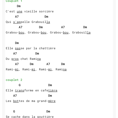
Couplet 1
 Dm
C'est 
une
 vieille sorcière

    A7              Dm
Qui 
s'ap
pelle Grabouil
la
      A7         Dm          A7          Dm
Grabou-
bou
, Grabou-
bou
, Grabou-
bou
, Grabouil
la
  Dm
Elle 
pas
se par la chattière

  A7          Dm
Du 
gros
 chat Rami
na
   A7      Dm       A7      Dm
Rami-
mi
, Rami-
mi
, Rami-
mi
, Rami
na
couplet 2
     G               Dm
Elle 
trans
forme en cafe
tière
   A7                 Dm
Les 
bot
tes de ma grand-
mère
   G                 Dm
Se 
cache
 dans la gout
tière