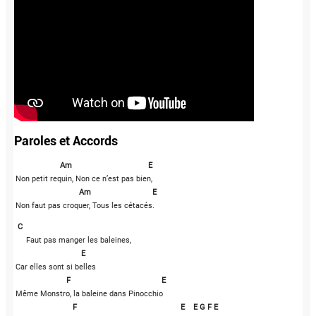
Paroles et Accords
    Am                                    E
Non petit requin, Non ce n’est pas bien,
   Am                             E
Non faut pas croquer, Tous les cétacés.
C
     Faut pas manger les baleines,
E
Car elles sont si belles
F
  E
Même Monstro, la baleine dans Pinocchio
F                                                 E    E G F E