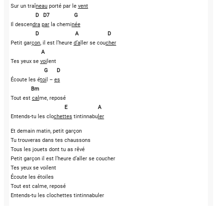
Sur un traî
neau
 porté par le 
vent
   D   D7                 G
Il descen
dra
par
 la chemi
née
D                         A                    D
Petit gar
çon
, il est l’heure 
d’a
ller se cou
cher
                    A
Tes yeux se 
voi
lent 
G      D
Écoute les é
toi
l – 
es
Bm
Tout est 
cal
me, reposé
                    E                     A 
Entends-tu les clo
chettes
 tintinnabu
ler
Et demain matin, petit garçon 
Tu trouveras dans tes chaussons 
Tous les jouets dont tu as rêvé 
Petit garçon il est l’heure d’aller se coucher 
Tes yeux se voilent 
Écoute les étoiles 
Tout est calme, reposé 
Entends-tu les clochettes tintinnabuler