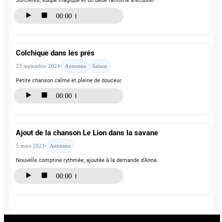
Sorcières, soupe magique et un bébé fantôme à écouter.
Colchique dans les prés
23 septembre 2024
•
Automne
Saison
Petite chanson calme et pleine de douceur.
00:00
Ajout de la chanson Le Lion dans la savane
5 mars 2023
•
Animaux
Nouvelle comptine rythmée, ajoutée à la demande d’Anna.
00:00