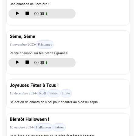
Une chanson de Sorcière !
Sème, Sème
9 novembre 2025
•
Printemps
00:00
Petite chanson sur les petites graines!
Joyeuses Fêtes à Tous !
15 décembre 2024
•
Noël
Saison
Hiver
00:00
Sélection de chants de Noël pour chanter au pied du sapin.
Bientôt Halloween !
10 octobre 2024
•
Halloween
Saison