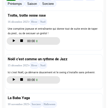
Printemps
Saison
Sorciere
Trotte, trotte renne rose
16 décembre 2025
•
Hiver
Noël
Une comptine joyeuse et entraînante qui donne tout de suite envie de taper
du pied… ou de secouer un grelot !
00:00
Noël c'est comme un rythme de Jazz
15 décembre 2025
•
Hiver
Noël
Ici c'est Noël, ça démarre doucement et le swing s’installe sans prévenir.
La Baba Yaga
00:00
10 novembre 2025
•
Sorciere
Halloween